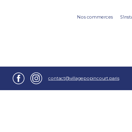
Nos commerces
S’inst
contact@villagepopincourt.paris