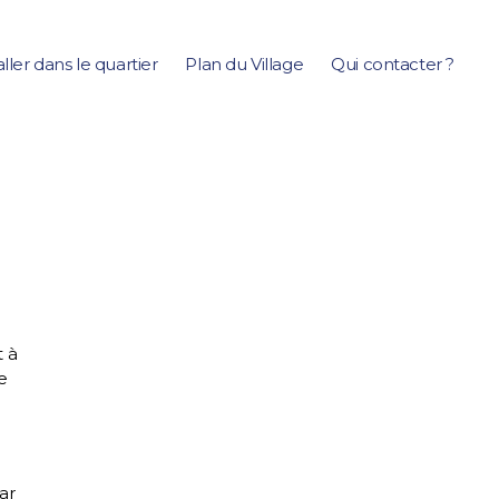
aller dans le quartier
Plan du Village
Qui contacter ?
t à
e
ar